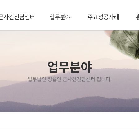
군사건전담센터
업무분야
주요성공사례
센터소개
방위산업
주요성공사례
청율인소개
군형사
FAQ
사건처리 시스템
군인징계
오시는길
국가유공자
업무분야
보직해임
징계처분취소
법무법인 청율인 군사건전담센터 입니다.
병역처분