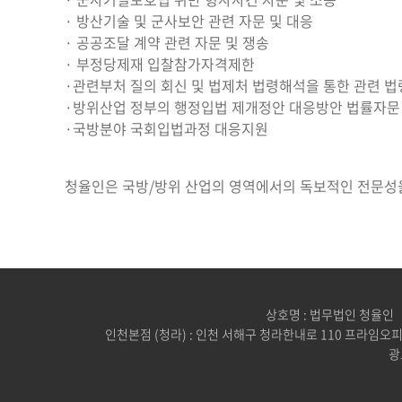
· 방산기술 및 군사보안 관련 자문 및 대응
· 공공조달 계약 관련 자문 및 쟁송
· 부정당제재 입찰참가자격제한
·관련부처 질의 회신 및 법제처 법령해석을 통한 관련 법
·방위산업 정부의 행정입법 제개정안 대응방안 법률자문
·국방분야 국회입법과정 대응지원
청율인은 국방/방위 산업의 영역에서의 독보적인 전문성
상호명 : 법무법인 청율인
인천본점 (청라) : 인천 서해구 청라한내로 110 프라임오피스
광