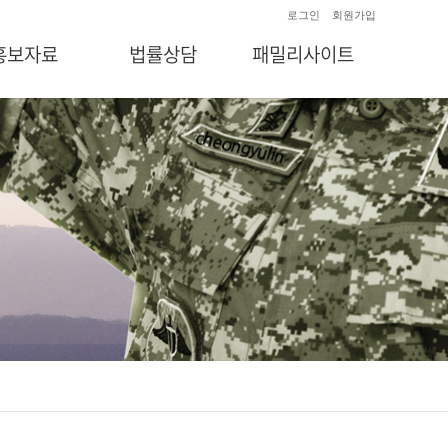
로그인
회원가입
홍보자료
법률상담
패밀리사이트
언론보도
전화상담
법무법인 청율인
자료/소식
방문상담
부동산법률상담센터
군사건웹툰
온라인상담
청율인 기업법무
출장상담