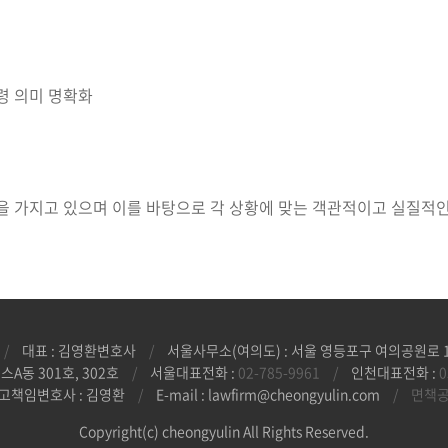
령 의미 명확화
을 가지고 있으며 이를 바탕으로 각 상황에 맞는 객관적이고 실질적
/
대표 : 김영환변호사
/
서울사무소(여의도) : 서울 영등포구 여의공원로 10
A동 301호, 302호
/
서울대표전화 :
02-785-9961
/
인천대표전화 :
0
고책임변호사 : 김영환
/
E-mail : lawfirm@cheongyulin.com
/
면책
Copyright(c) cheongyulin All Rights Reserved.