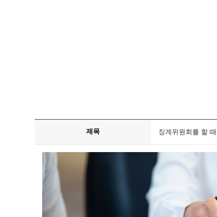
제목
징계위원회를 할 때