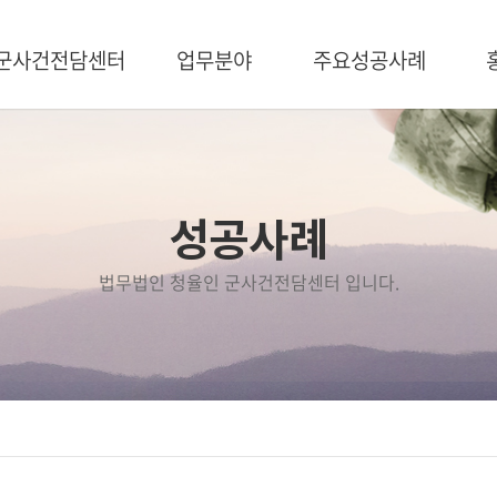
군사건전담센터
업무분야
주요성공사례
센터소개
방위산업
주요성공사례
청율인소개
군형사
FAQ
사건처리 시스템
군인징계
오시는길
국가유공자
성공사례
보직해임
징계처분취소
법무법인 청율인 군사건전담센터 입니다.
병역처분