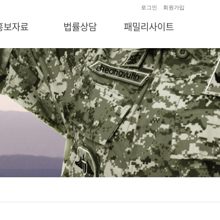
로그인
회원가입
홍보자료
법률상담
패밀리사이트
언론보도
전화상담
법무법인 청율인
자료/소식
방문상담
부동산법률상담센터
군사건웹툰
온라인상담
청율인 기업법무
출장상담