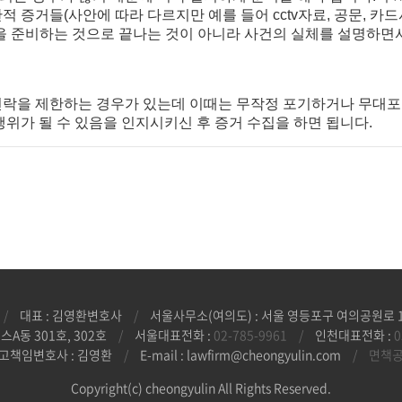
 증거들(사안에 따라 다르지만 예를 들어 cctv자료, 공문, 카드
들을 준비하는 것으로 끝나는 것이 아니라 사건의 실체를 설명하
연락을 제한하는 경우가 있는데 이때는 무작정 포기하거나 무대포로
행위가 될 수 있음을 인지시키신 후 증거 수집을 하면 됩니다.
/
대표 : 김영환변호사
/
서울사무소(여의도) : 서울 영등포구 여의공원로 10
A동 301호, 302호
/
서울대표전화 :
02-785-9961
/
인천대표전화 :
0
고책임변호사 : 김영환
/
E-mail : lawfirm@cheongyulin.com
/
면책
Copyright(c) cheongyulin All Rights Reserved.